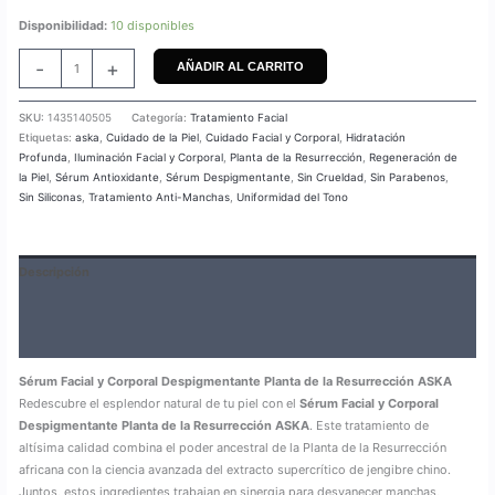
Disponibilidad:
10 disponibles
-
+
AÑADIR AL CARRITO
SKU:
1435140505
Categoría:
Tratamiento Facial
Etiquetas:
aska
,
Cuidado de la Piel
,
Cuidado Facial y Corporal
,
Hidratación
Profunda
,
Iluminación Facial y Corporal
,
Planta de la Resurrección
,
Regeneración de
la Piel
,
Sérum Antioxidante
,
Sérum Despigmentante
,
Sin Crueldad
,
Sin Parabenos
,
Sin Siliconas
,
Tratamiento Anti-Manchas
,
Uniformidad del Tono
Descripción
Información adicional
Valoraciones (0)
Sérum Facial y Corporal Despigmentante Planta de la Resurrección ASKA
Redescubre el esplendor natural de tu piel con el
Sérum Facial y Corporal
Despigmentante Planta de la Resurrección ASKA
. Este tratamiento de
altísima calidad combina el poder ancestral de la Planta de la Resurrección
africana con la ciencia avanzada del extracto supercrítico de jengibre chino.
Juntos, estos ingredientes trabajan en sinergia para desvanecer manchas,