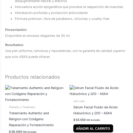
despigmentante natural y efectivo
Innovadora acción epigenética que previene la reaparición de manchas
Hidratación profunda y protección antioxidante
Fórmula premium, libre de parabenos, siliconas y cruelty-free
Presentación:
Disponible en envases elegantes de 30 ml.
Resultados:
Una piel uniforme, luminosa y rejuvenecida, con la garantía de calidad superior
que solo ASKA puede ofrecer.
Productos relacionados
skin care
Sérum Facial Fluido de Ácido
Peinado y Finalizado
Tratamiento Authentic and
Hialurónico y Q10 – ASKA
Religion con Colágeno
$
53.550
IVA Incluido
Reparación y Fortalecimiento
AÑADIR AL CARRITO
$
38.080
IVA Incluido