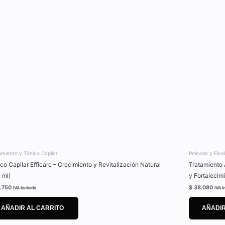
amiento y Tónico Capilar
Peinado y Fina
co Capilar Efficare – Crecimiento y Revitalización Natural
Tratamiento 
 ml)
y Fortalecim
.750
$
38.080
IVA Incluido
IVA I
AÑADIR AL CARRITO
AÑADIR