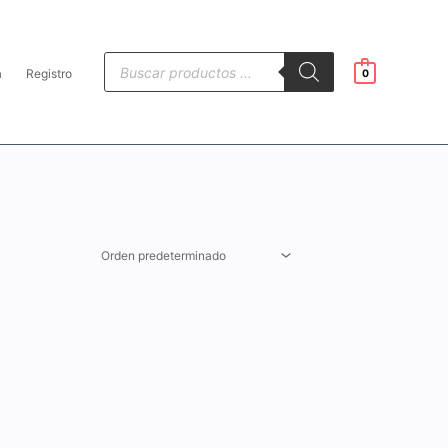
Búsqueda
de
a
Registro
0
productos