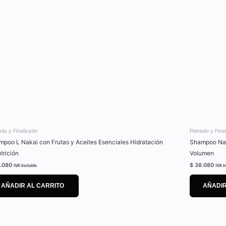
ado y Finalizado
Peinado y Fina
poo L Nakai con Frutas y Aceites Esenciales Hidratación
Shampoo Nat
trición
Volumen
.080
$
38.080
IVA Incluido
IVA I
AÑADIR AL CARRITO
AÑADIR