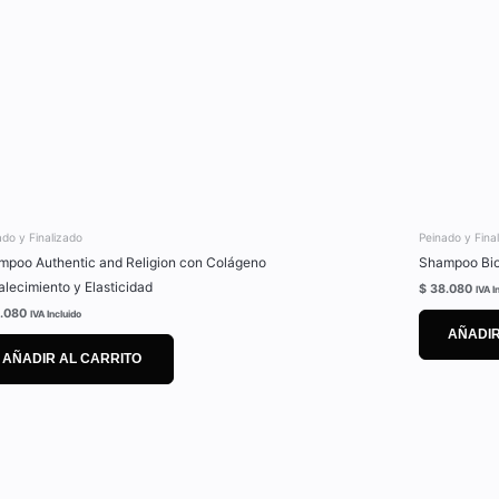
ado y Finalizado
Peinado y Fina
mpoo Authentic and Religion con Colágeno
Shampoo Bior
alecimiento y Elasticidad
$
38.080
IVA I
.080
IVA Incluido
AÑADIR
AÑADIR AL CARRITO