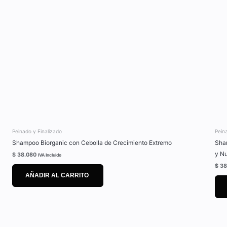
Peinado y Finalizado
Pein
Shampoo Biorganic con Cebolla de Crecimiento Extremo
Sham
y Nu
$
38.080
IVA Incluido
$
38
AÑADIR AL CARRITO