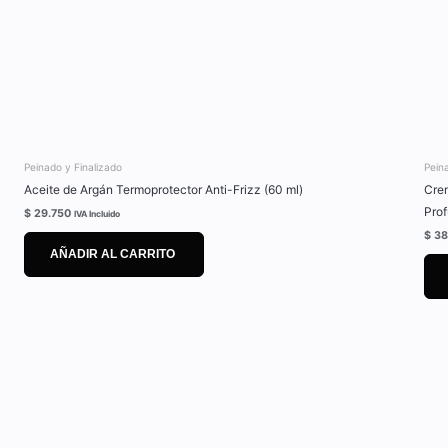
Peinado y Finalizado
Pein
Aceite de Argán Termoprotector Anti-Frizz (60 ml)
Crem
Prof
$
29.750
IVA Incluido
$
38
AÑADIR AL CARRITO