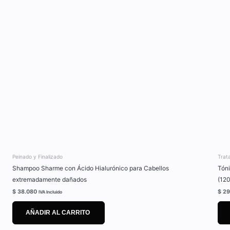
Peinado y Finalizado
Trat
Shampoo Sharme con Ácido Hialurónico para Cabellos
Tóni
extremadamente dañados
(120
$
38.080
$
29
IVA Incluido
AÑADIR AL CARRITO