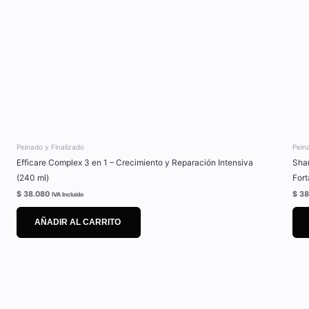
Peinado y Finalizado
Pein
Efficare Complex 3 en 1 – Crecimiento y Reparación Intensiva
Sha
(240 ml)
Fort
$
38.080
$
38
IVA Incluido
AÑADIR AL CARRITO