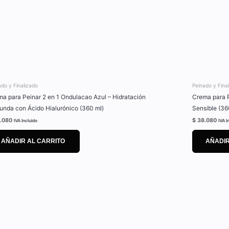
ado y Finalizado
Peinado y Fina
a para Peinar 2 en 1 Ondulacao Azul – Hidratación
Crema para P
unda con Ácido Hialurónico (360 ml)
Sensible (36
.080
$
38.080
IVA Incluido
IVA I
AÑADIR AL CARRITO
AÑADIR