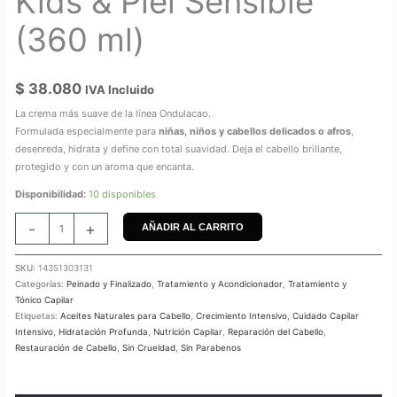
Kids & Piel Sensible
(360 ml)
$
38.080
IVA Incluido
La crema más suave de la línea Ondulacao.
Formulada especialmente para
niñas, niños y cabellos delicados o afros
,
desenreda, hidrata y define con total suavidad. Deja el cabello brillante,
protegido y con un aroma que encanta.
Disponibilidad:
10 disponibles
-
+
AÑADIR AL CARRITO
SKU:
14351303131
Categorías:
Peinado y Finalizado
,
Tratamiento y Acondicionador
,
Tratamiento y
Tónico Capilar
Etiquetas:
Aceites Naturales para Cabello
,
Crecimiento Intensivo
,
Cuidado Capilar
Intensivo
,
Hidratación Profunda
,
Nutrición Capilar
,
Reparación del Cabello
,
Restauración de Cabello
,
Sin Crueldad
,
Sin Parabenos