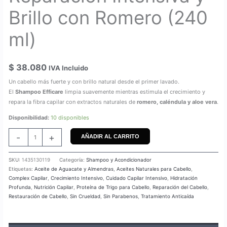
Brillo con Romero (240
ml)
$
38.080
IVA Incluido
Un cabello más fuerte y con brillo natural desde el primer lavado.
El
Shampoo Efficare
limpia suavemente mientras estimula el crecimiento y
repara la fibra capilar con extractos naturales de
romero, caléndula y aloe vera
.
Disponibilidad:
10 disponibles
-
+
AÑADIR AL CARRITO
SKU:
1435130119
Categoría:
Shampoo y Acondicionador
Etiquetas:
Aceite de Aguacate y Almendras
,
Aceites Naturales para Cabello
,
Complex Capilar
,
Crecimiento Intensivo
,
Cuidado Capilar Intensivo
,
Hidratación
Profunda
,
Nutrición Capilar
,
Proteína de Trigo para Cabello
,
Reparación del Cabello
,
Restauración de Cabello
,
Sin Crueldad
,
Sin Parabenos
,
Tratamiento Anticaída