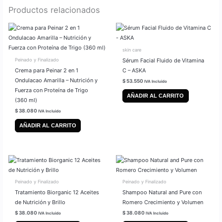
Productos relacionados
skin care
Sérum Facial Fluido de Vitamina
Peinado y Finalizado
Crema para Peinar 2 en 1
C – ASKA
Ondulacao Amarilla – Nutrición y
$
53.550
IVA Incluido
Fuerza con Proteína de Trigo
AÑADIR AL CARRITO
(360 ml)
$
38.080
IVA Incluido
AÑADIR AL CARRITO
Peinado y Finalizado
Peinado y Finalizado
Tratamiento Biorganic 12 Aceites
Shampoo Natural and Pure con
de Nutrición y Brillo
Romero Crecimiento y Volumen
$
38.080
$
38.080
IVA Incluido
IVA Incluido