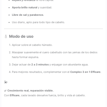
Repara y revitaliza
la fibra capilar.
Aporta brillo natural
y suavidad.
Libre de sal y parabenos
.
Uso diario, apto para todo tipo de cabello.
💧
Modo de uso
Aplicar sobre el cabello húmedo.
Masajear suavemente el cuero cabelludo con las yemas de los dedos
hasta formar espuma.
Dejar actuar de
2 a 3 minutos
y enjuagar con abundante agua.
Para mejores resultados, complementar con el
Complex 3 en 1 Efficare
.
💫
🌿
Crecimiento real, reparación visible.
Con
Efficare
, cada lavado devuelve fuerza, brillo y vida al cabello.