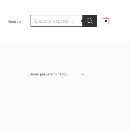
Búsqueda
de
a
Registro
0
productos