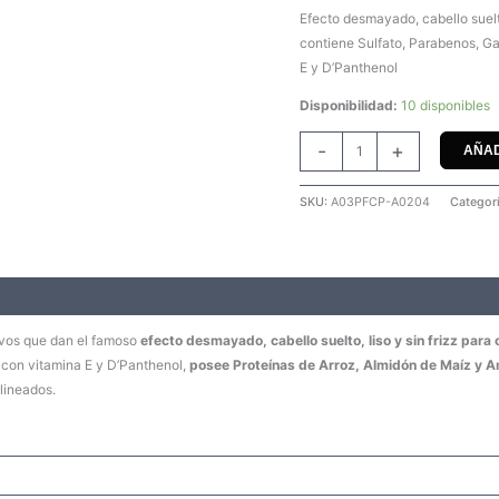
1000
Efecto desmayado, cabello suelto,
G
contiene Sulfato, Parabenos, Ga
cantidad
E y D’Panthenol
Disponibilidad:
10 disponibles
-
+
AÑAD
SKU:
A03PFCP-A0204
Categor
ivos que dan el famoso
efecto desmayado, cabello suelto, liso y sin frizz para c
 con vitamina E y D’Panthenol,
posee Proteínas de Arroz, Almidón de Maíz y 
lineados.