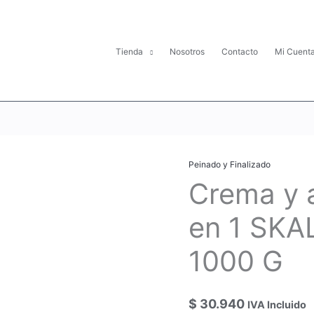
Tienda
Nosotros
Contacto
Mi Cuent
Peinado y Finalizado
Crema
Crema y 
y
acondicionador
2
en 1 SKA
en
1
1000 G
SKALA
MAS
LISOS
$
30.940
IVA Incluido
X