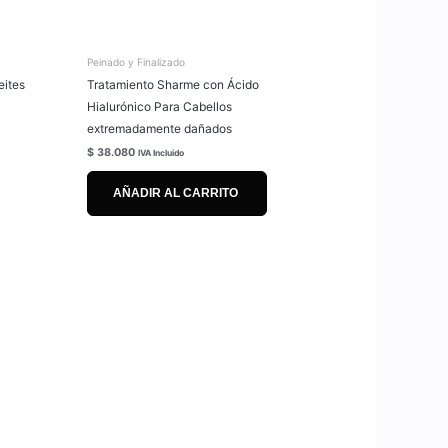
Peinado y Finalizado
eites
Tratamiento Sharme con Ácido
Hialurónico Para Cabellos
extremadamente dañados
$
38.080
IVA Incluido
AÑADIR AL CARRITO