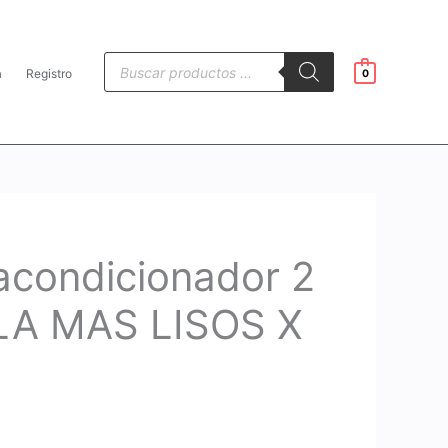
Búsqueda
de
a
Registro
0
productos
acondicionador 2
LA MAS LISOS X