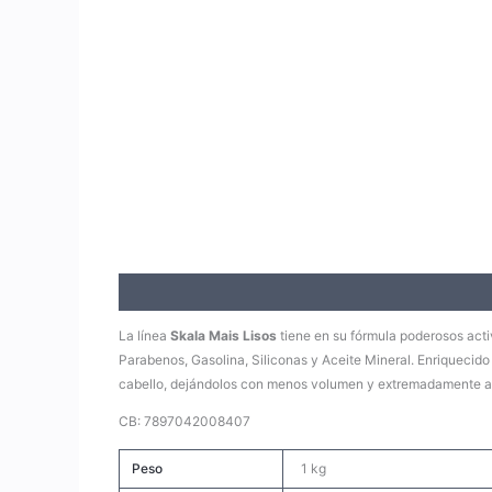
Descripción
Información adicional
Valoraciones (0)
La línea
Skala Mais Lisos
tiene en su fórmula poderosos act
Parabenos, Gasolina, Siliconas y Aceite Mineral. Enriquecido
cabello, dejándolos con menos volumen y extremadamente a
CB: 7897042008407
Peso
1 kg