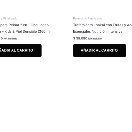
 y Finalizado
Peinado y Finalizado
para Peinar 2 en 1 Ondulacao
Tratamiento Lnakai con Frutas y Ac
 – Kids & Piel Sensible (360 ml)
Esenciales Nutrición Intensiva
80
$
38.080
IVA Incluido
IVA Incluido
ÑADIR AL CARRITO
AÑADIR AL CARRITO