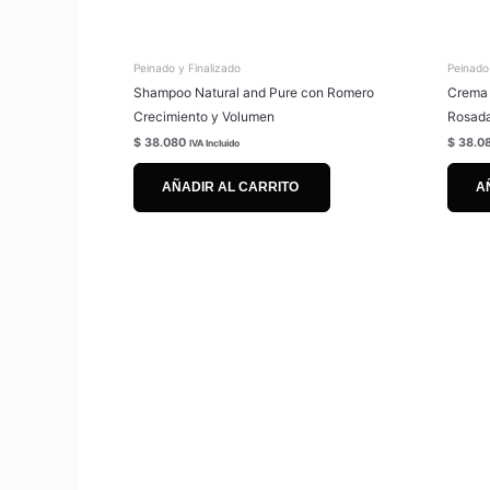
Peinado y Finalizado
Peinado
Shampoo Natural and Pure con Romero
Crema 
Crecimiento y Volumen
Rosada
$
38.080
$
38.0
IVA Incluido
AÑADIR AL CARRITO
A