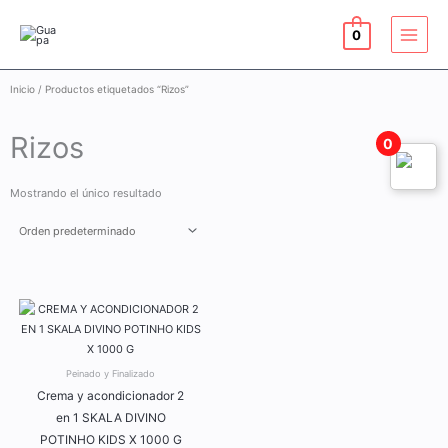
Ir
al
0
contenido
Inicio
/ Productos etiquetados “Rizos”
Rizos
0
Mostrando el único resultado
Peinado y Finalizado
Crema y acondicionador 2
en 1 SKALA DIVINO
POTINHO KIDS X 1000 G