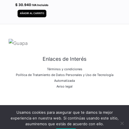
$
30.940
IVA Incluido
AÑADIR AL CARRITO
Enlaces de Interés
Términos y condiciones
Política de Tratamiento de Datos Personales y Uso de Tecnología
Automatizada
Aviso legal
Usamos cookies para asegurar que te damos la mejor
Copyright © 2026 Bulk Company
experiencia en nuestra web. Si continúas usando este sitio,
asumiremos que estás de acuerdo con ello.
Powered by Bulk Company