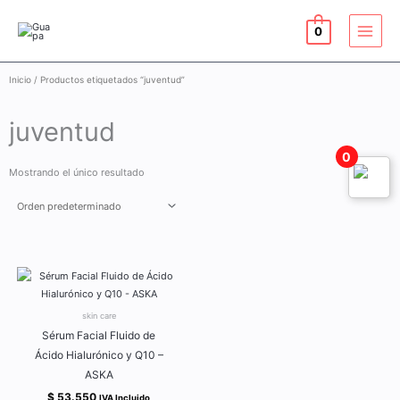
Ir
al
0
contenido
Inicio
/ Productos etiquetados “juventud”
juventud
0
Mostrando el único resultado
skin care
Sérum Facial Fluido de
Ácido Hialurónico y Q10 –
ASKA
$
53.550
IVA Incluido