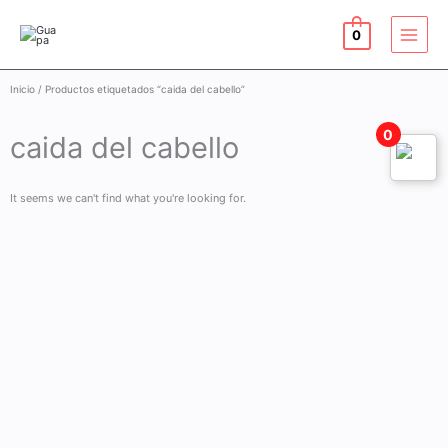
Ir
al
0
contenido
Inicio
/ Productos etiquetados “caida del cabello”
0
caida del cabello
It seems we can't find what you're looking for.