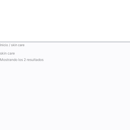
Ir
al
contenido
Inicio
/ skin care
skin care
Mostrando los 2 resultados