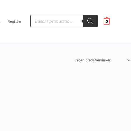
Búsqueda
de
a
Registro
0
productos